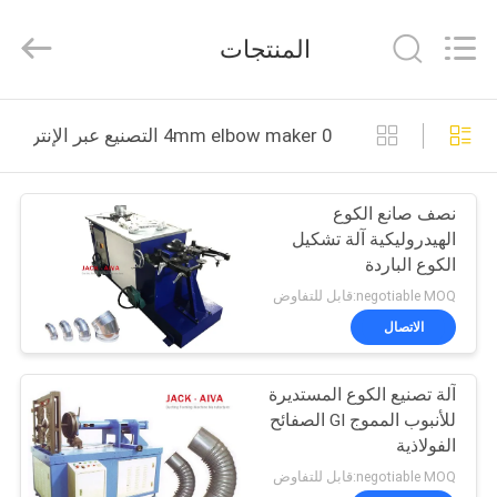
JACK-
AIVA
MACHINERY
المنتجات
CO.,
LTD.
All
Rights
Reserved.
المنزل
0 4mm elbow maker التصنيع عبر الإنترنت
المنتجات
نصف صانع الكوع
الهيدروليكية آلة تشكيل
معلومات
الكوع الباردة
عنا
negotiable MOQ:قابل للتفاوض
الاتصال
جولة
آلة تصنيع الكوع المستديرة
في
للأنبوب المموج GI الصفائح
المصنع
الفولاذية
negotiable MOQ:قابل للتفاوض