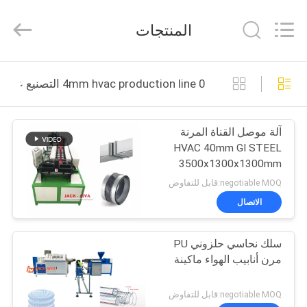
JACK-
AIVA
MACHINERY
المنتجات
CO.,
LTD.
All
Rights
Reserved.
المنزل
0 4mm hvac production line التصنيع عبر الإنترنت
المنتجات
آلة موصل القناة المرنة
HVAC 40mm GI STEEL
معلومات
3500x1300x1300mm
عنا
negotiable MOQ:قابل للتفاوض
الاتصال
جولة
سلك نحاسي حلزوني PU
في
مرن أنابيب الهواء ماكينة
المصنع
negotiable MOQ:قابل للتفاوض