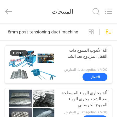
JACK-
AIVA
MACHINERY
المنتجات
CO.,
LTD.
All
Rights
Reserved.
المنزل
78mm post tensioning duct machine التصنيع عبر الإنترنت
المنتجات
آلة الأنبوب المموج ذات
القفل المزدوج بعد الشد
معلومات
عنا
negotiable MOQ:قابل للتفاوض
الاتصال
جولة
آلة مجاري الهواء المسطحة
في
بعد الشد ، مجرى الهواء
المصنع
المموج الخرساني
negotiable MOQ:قابل للتفاوض